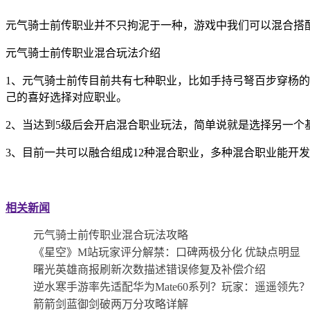
元气骑士前传职业并不只拘泥于一种，游戏中我们可以混合搭
元气骑士前传职业混合玩法介绍
1、元气骑士前传目前共有七种职业，比如手持弓弩百步穿杨
己的喜好选择对应职业。
2、当达到5级后会开启混合职业玩法，简单说就是选择另一
3、目前一共可以融合组成12种混合职业，多种混合职业能开
关键词：
相关新闻
元气骑士前传职业混合玩法攻略
《星空》M站玩家评分解禁：口碑两极分化 优缺点明显
曙光英雄商报刷新次数描述错误修复及补偿介绍
逆水寒手游率先适配华为Mate60系列？玩家：遥遥领先
箭箭剑蓝御剑破两万分攻略详解