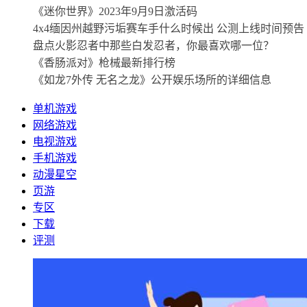
《迷你世界》2023年9月9日激活码
4x4缅因州越野污垢赛车手什么时候出 公测上线时间预告
盘点火影忍者中那些白发忍者，你最喜欢哪一位？
《香肠派对》枪械最新排行榜
《如龙7外传 无名之龙》公开娱乐场所的详细信息
单机游戏
网络游戏
电视游戏
手机游戏
动漫星空
页游
专区
下载
评测